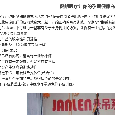
健朗医疗让你的孕期健康充
疗让你的孕期健康充满活力!怀孕使骨盆髋节段肌肉间相互作用显得尤为
因此稳定肌群的压力就变大。越早开始正确的悬吊训练，孕期/产后腰骶痛
edcord中可进行一整套有益于全身健康的方案，让你有一个健康而充
减轻腰骶部疼痛
盆的稳定性和灵活性
部及手臂(为抱宝宝做准备)
训练须知：
经有疼痛，请咨询专业治疗师
以有一定强度，但是不应有不适
产生疼痛的训练动作
不适，可尝试改变体位(起始位)
荐几个孕期和产后都很适合的的悬吊训练：
卧位骨盆上抬(孕中晚期尽量避免仰卧位训练)