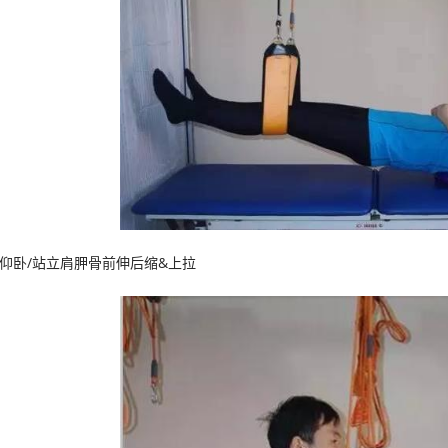
卧/站立肩胛骨前伸后缩&上拉