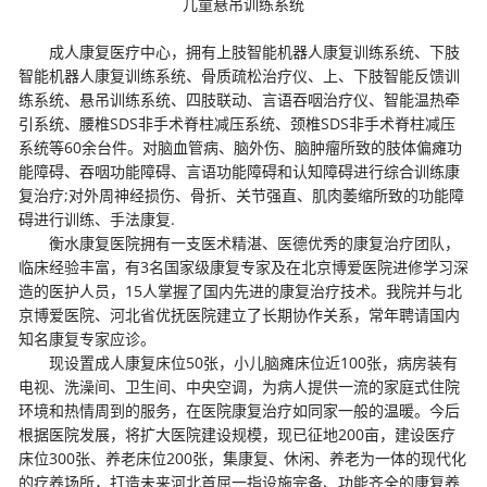
儿童悬吊训练系统
成人康复医疗中心，拥有上肢智能机器人康复训练系统、下肢
智能机器人康复训练系统、骨质疏松治疗仪、上、下肢智能反馈训
练系统、悬吊训练系统、四肢联动、言语吞咽治疗仪、智能温热牵
引系统、腰椎SDS非手术脊柱减压系统、颈椎SDS非手术脊柱减压
系统等60余台件。对脑血管病、脑外伤、脑肿瘤所致的肢体偏瘫功
能障碍、吞咽功能障碍、言语功能障碍和认知障碍进行综合训练康
复治疗;对外周神经损伤、骨折、关节强直、肌肉萎缩所致的功能障
碍进行训练、手法康复.
衡水康复医院拥有一支医术精湛、医德优秀的康复治疗团队，
临床经验丰富，有3名国家级康复专家及在北京博爱医院进修学习深
造的医护人员，15人掌握了国内先进的康复治疗技术。我院并与北
京博爱医院、河北省优抚医院建立了长期协作关系，常年聘请国内
知名康复专家应诊。
现设置成人康复床位50张，小儿脑瘫床位近100张，病房装有
电视、洗澡间、卫生间、中央空调，为病人提供一流的家庭式住院
环境和热情周到的服务，在医院康复治疗如同家一般的温暖。今后
根据医院发展，将扩大医院建设规模，现已征地200亩，建设医疗
床位300张、养老床位200张，集康复、休闲、养老为一体的现代化
的疗养场所，打造未来河北首屈一指设施完备、功能齐全的康复养